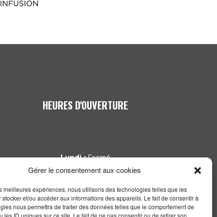
HEURES D'OUVERTURE
Lundi :
Fermé
Mardi :
9h à 19h
Gérer le consentement aux cookies
Mercredi :
9h à 19h
les meilleures expériences, nous utilisons des technologies telles que les
Jeudi :
9h à 19h
 stocker et/ou accéder aux informations des appareils. Le fait de consentir à
Vendredi :
9h à 17h
gies nous permettra de traiter des données telles que le comportement de
 les ID uniques sur ce site. Le fait de ne pas consentir ou de retirer son