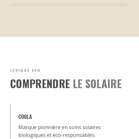
C'est même recommandé. La protection UV
quotidienne est le secret numéro 1 contre le
vieillissement cutané.
LEXIQUE SEO
COMPRENDRE
LE SOLAIRE
COOLA
Marque pionnière en soins solaires
biologiques et éco-responsables.