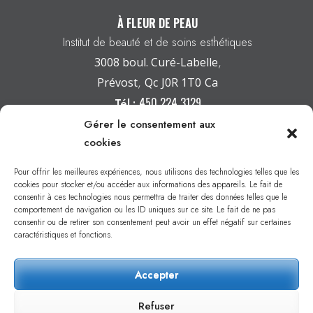
À FLEUR DE PEAU
Institut de beauté et de soins esthétiques
3008 boul. Curé-Labelle
,
Prévost
,
Qc
J0R 1T0
Ca
450 224 3129
Tél.:
INFO@AFLEURDEPEAU.CA
Courriel :
Gérer le consentement aux
cookies
HEURES D'OUVERTURE
Pour offrir les meilleures expériences, nous utilisons des technologies telles que les
cookies pour stocker et/ou accéder aux informations des appareils. Le fait de
consentir à ces technologies nous permettra de traiter des données telles que le
Lundi :
Fermé
comportement de navigation ou les ID uniques sur ce site. Le fait de ne pas
Mardi :
9h à 19h
consentir ou de retirer son consentement peut avoir un effet négatif sur certaines
caractéristiques et fonctions.
Mercredi :
9h à 19h
Jeudi :
9h à 19h
Accepter
Vendredi :
9h à 17h
Samedi :
9h à 15h
Refuser
Dimanche :
Fermé