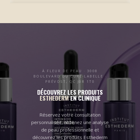
✔ Expertise de plus de 20 ans
✔ Certification Cynosure
✔ Approche humaine et personnalisée
✔ Technologies de pointe
✔ Résultats visibles et durables
À FLEUR DE PEAU · 3008
BOULEVARD DU CURÉ-LABELLE ·
PRÉVOST, QC J0R 1T0
DÉCOUVREZ LES PRODUITS
ESTHEDERM
EN CLINIQUE
Réservez votre consultation
personnalisée, obtenez une analyse
de peau professionnelle et
découvrez les produits Esthederm