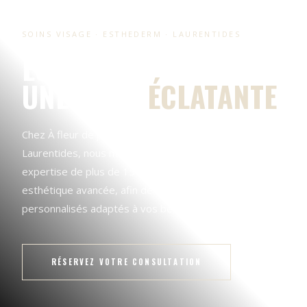
SOINS VISAGE · ESTHEDERM · LAURENTIDES
ESTHEDERM : POUR
UNE PEAU
ÉCLATANTE
Chez À fleur de peau, situé à Prévost dans les
Laurentides, nous mettons à votre disposition une
expertise de plus de 15 ans en médico-esthétique et
esthétique avancée, afin de vous offrir des soins
personnalisés adaptés à vos besoins.
RÉSERVEZ VOTRE CONSULTATION