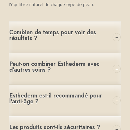
l'équilibre naturel de chaque type de peau.
Combien de temps pour voir des
+
résultats ?
Les premiers résultats sont visibles rapidement, avec
Peut-on combiner Esthederm avec
une amélioration progressive au fil des semaines.
+
d'autres soins ?
Oui, les résultats sont optimisés lorsqu'on associe
Esthederm est-il recommandé pour
Esthederm à des traitements professionnels en
+
l'anti-âge ?
clinique.
Absolument, c'est l'une des spécialités de la marque.
Les produits sont-ils sécuritaires ?
Les formules anti-âge Esthederm sont reconnues pour
+